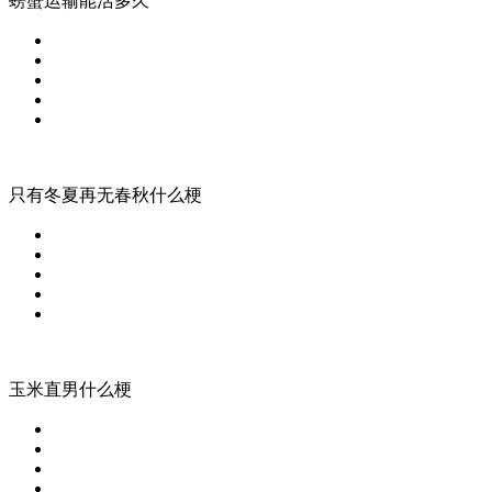
螃蟹运输能活多久
只有冬夏再无春秋什么梗
玉米直男什么梗