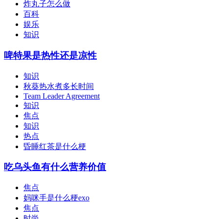
炸丸子怎么做
百科
娱乐
知识
啤特果是热性还是凉性
知识
秋葵热水煮多长时间
Team Leader Agreement
知识
焦点
知识
热点
昏睡红茶是什么梗
吃乌头鱼有什么营养价值
焦点
妈咪手是什么梗exo
焦点
时尚