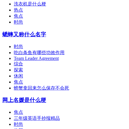
洗衣机是什么梗
热点
焦点
时尚
蟋蟀又称什么名字
时尚
吃白条鱼有哪些功效作用
Team Leader Agreement
综合
探索
休闲
焦点
螃蟹拿回来怎么保存不会死
网上名媛是什么梗
焦点
三年级英语手抄报精品
时尚