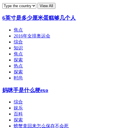
6英寸是多少厘米蛋糕够几个人
焦点
2016年女排奥运会
综合
知识
焦点
探索
热点
探索
时尚
妈咪手是什么梗exo
综合
娱乐
百科
探索
螃蟹拿回来怎么保存不会死