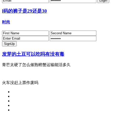
l码的裤子是29还是30
时尚
发芽的土豆可以吃吗有没有毒
青芒太硬了怎么催熟螃蟹运输能活多久
火车没赶上票作废吗