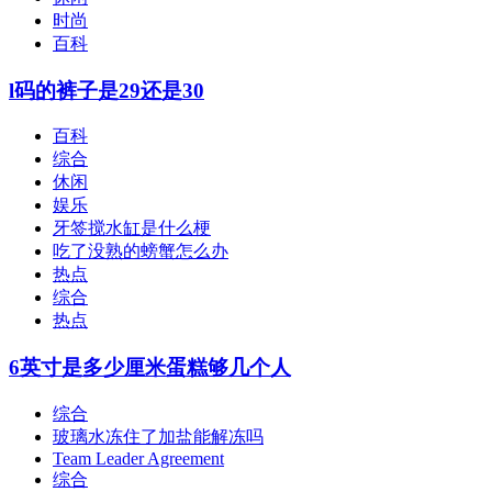
时尚
百科
l码的裤子是29还是30
百科
综合
休闲
娱乐
牙签搅水缸是什么梗
吃了没熟的螃蟹怎么办
热点
综合
热点
6英寸是多少厘米蛋糕够几个人
综合
玻璃水冻住了加盐能解冻吗
Team Leader Agreement
综合