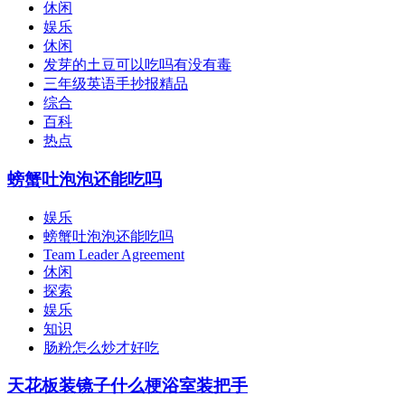
休闲
娱乐
休闲
发芽的土豆可以吃吗有没有毒
三年级英语手抄报精品
综合
百科
热点
螃蟹吐泡泡还能吃吗
娱乐
螃蟹吐泡泡还能吃吗
Team Leader Agreement
休闲
探索
娱乐
知识
肠粉怎么炒才好吃
天花板装镜子什么梗浴室装把手